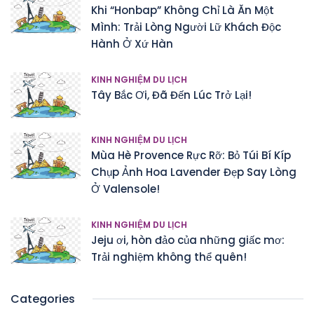
Khi “Honbap” Không Chỉ Là Ăn Một
Mình: Trải Lòng Người Lữ Khách Độc
Hành Ở Xứ Hàn
KINH NGHIỆM DU LỊCH
Tây Bắc Ơi, Đã Đến Lúc Trở Lại!
KINH NGHIỆM DU LỊCH
Mùa Hè Provence Rực Rỡ: Bỏ Túi Bí Kíp
Chụp Ảnh Hoa Lavender Đẹp Say Lòng
Ở Valensole!
KINH NGHIỆM DU LỊCH
Jeju ơi, hòn đảo của những giấc mơ:
Trải nghiệm không thể quên!
Categories