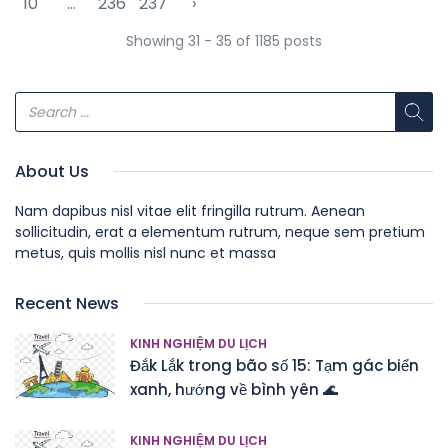
10
...
236
237
›
Showing 31 - 35 of 1185 posts
About Us
Nam dapibus nisl vitae elit fringilla rutrum. Aenean
sollicitudin, erat a elementum rutrum, neque sem pretium
metus, quis mollis nisl nunc et massa
Recent News
KINH NGHIỆM DU LỊCH
Đắk Lắk trong bão số 15: Tạm gác biển
xanh, hướng về bình yên 🌊
KINH NGHIỆM DU LỊCH