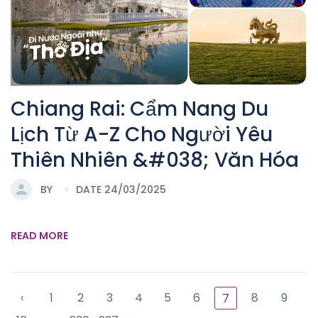
Chiang Rai: Cẩm Nang Du
Lịch Từ A-Z Cho Người Yêu
Thiên Nhiên &#038; Văn Hóa
BY
DATE 24/03/2025
READ MORE
‹
1
2
3
4
5
6
8
9
7