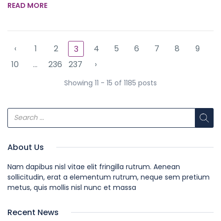
READ MORE
‹
1
2
4
5
6
7
8
9
3
10
...
236
237
›
Showing 11 - 15 of 1185 posts
About Us
Nam dapibus nisl vitae elit fringilla rutrum. Aenean
sollicitudin, erat a elementum rutrum, neque sem pretium
metus, quis mollis nisl nunc et massa
Recent News