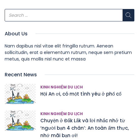
About Us
Nam dapibus nisl vitae elit fringilla rutrum. Aenean
sollicitudin, erat a elementum rutrum, neque sem pretium
metus, quis mollis nisl nunc et massa
Recent News
KINH NGHIỆM DU LỊCH
Hội An ơi, có một tình yêu ở phố cổ
KINH NGHIỆM DU LỊCH
Chuyện ở Đắk Lắk và lời nhắc nhở từ
‘người bạn 4 chân’: An toàn ẩm thực,
nhớ mãi bạn ơi!