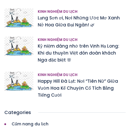
KINH NGHIỆM DU LỊCH
Lạng Sơn ơi, Nơi Những Ước Mơ Xanh
Nở Hoa Giữa Đại Ngàn! 🌿
KINH NGHIỆM DU LỊCH
Kỷ niệm đáng nhớ trên Vịnh Hạ Long:
Khi du thuyền Việt đón đoàn khách
Nga đặc biệt 🌸
KINH NGHIỆM DU LỊCH
Happy Hill Đà Lạt: Nơi “Tiên Nữ” Giữa
Vườn Hoa Kể Chuyện Cổ Tích Bằng
Tiếng Cười
Categories
Cẩm nang du lịch