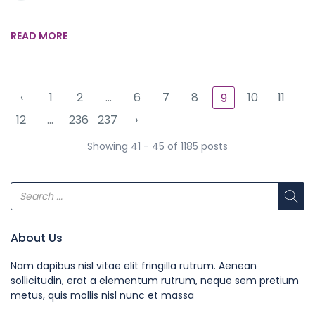
READ MORE
‹
1
2
...
6
7
8
10
11
9
12
...
236
237
›
Showing 41 - 45 of 1185 posts
About Us
Nam dapibus nisl vitae elit fringilla rutrum. Aenean
sollicitudin, erat a elementum rutrum, neque sem pretium
metus, quis mollis nisl nunc et massa