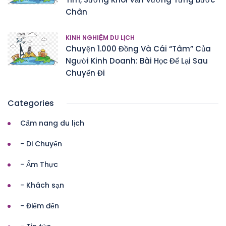
Chân
KINH NGHIỆM DU LỊCH
Chuyện 1.000 Đồng Và Cái “Tâm” Của
Người Kinh Doanh: Bài Học Để Lại Sau
Chuyến Đi
Categories
Cẩm nang du lịch
- Di Chuyển
- Ẩm Thực
- Khách sạn
- Điểm đến