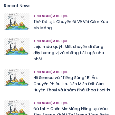
Recent News
KINH NGHIỆM DU LỊCH
Thở Đà Lạt: Chuyến Đi Về Với Cảm Xúc
Mơ Màng
KINH NGHIỆM DU LỊCH
Jeju mùa quýt: Một chuyến đi đong
đầy hương vị và những bất ngờ nho
nhỏ!
KINH NGHIỆM DU LỊCH
Hồ Seneca và “Tiếng Súng” Bí Ẩn:
Chuyến Phiêu Lưu Đến Miền Đất Của
Huyền Thoại và Khám Phá Khoa Học! 🏞️
KINH NGHIỆM DU LỊCH
Đà Lạt – Chốn Mơ Màng Nắng Lạc Vào
Tim, Sương Khói Vấn Vương Từng Bước