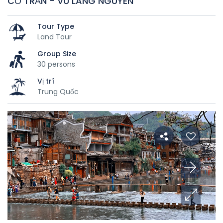
CỔ TRẤN - VŨ LĂNG NGUYÊN
Tour Type
Land Tour
Group Size
30 persons
Vị trí
Trung Quốc