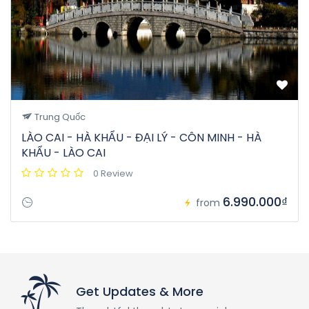
Trung Quốc
LÀO CAI - HÀ KHẨU - ĐẠI LÝ - CÔN MINH - HÀ
KHẨU - LÀO CAI
0 Review
6.990.000₫
from
Get Updates & More