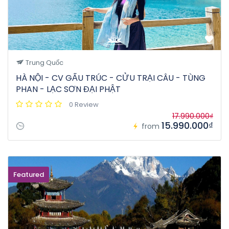
Trung Quốc
HÀ NỘI - CV GẤU TRÚC - CỬU TRẠI CÂU - TÙNG
PHAN - LẠC SƠN ĐẠI PHẬT
0 Review
17.990.000₫
15.990.000₫
from
Featured