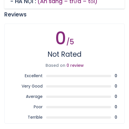
- HÀ NỘI :
(Ăn sáng – trưa – tối)
Reviews
0
/5
Not Rated
Based on
0 review
Excellent
0
Very Good
0
Average
0
Poor
0
Terrible
0