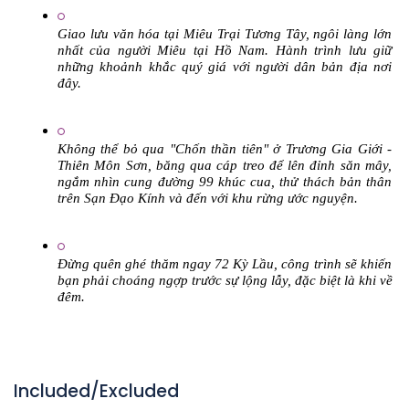
Giao lưu văn hóa tại Miêu Trại Tương Tây, ngôi làng lớn 
nhất của người Miêu tại Hồ Nam. Hành trình lưu giữ 
những khoảnh khắc quý giá với người dân bản địa nơi 
đây.
Không thể bỏ qua "Chốn thần tiên" ở Trương Gia Giới - 
Thiên Môn Sơn, băng qua cáp treo để lên đỉnh săn mây, 
ngắm nhìn cung đường 99 khúc cua, thử thách bản thân 
trên Sạn Đạo Kính và đến với khu rừng ước nguyện. 
Đừng quên ghé thăm ngay 72 Kỳ Lầu, công trình sẽ khiến 
bạn phải choáng ngợp trước sự lộng lẫy, đặc biệt là khi về 
đêm. 
Included/Excluded