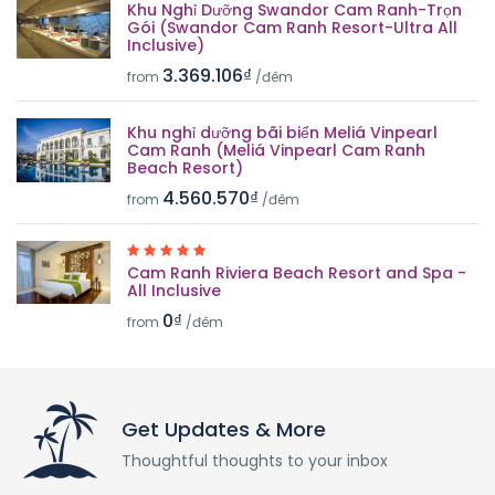
Khu Nghỉ Dưỡng Swandor Cam Ranh-Trọn
Gói (Swandor Cam Ranh Resort-Ultra All
Inclusive)
3.369.106₫
from
/đêm
Khu nghỉ dưỡng bãi biển Meliá Vinpearl
Cam Ranh (Meliá Vinpearl Cam Ranh
Beach Resort)
4.560.570₫
from
/đêm
Cam Ranh Riviera Beach Resort and Spa -
All Inclusive
0₫
from
/đêm
Get Updates & More
Thoughtful thoughts to your inbox