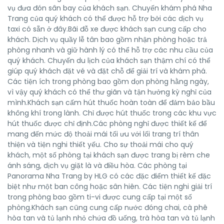
vụ đưa đón sân bay của khách sạn. Chuyến khám phá Nha
Trang của quý khách có thể được hỗ trợ bởi các dịch vụ
taxi có sẵn ở đây.Bãi đỗ xe được khách sạn cung cấp cho
khách. Dịch vụ quầy lễ tân bao gồm nhận phòng hoặc trả
phòng nhanh và giữ hành lý có thể hỗ trợ các nhu cầu của
quý khách. Chuyến du lịch của khách sạn thậm chí có thể
giúp quý khách đặt vé và đặt chỗ để giải trí và khám phá.
Các tiện ích trong phòng bao gồm dọn phòng hằng ngày,
vì vậy quý khách có thể thư giãn và tận hưởng kỳ nghỉ của
mình.Khách sạn cấm hút thuốc hoàn toàn để đảm bảo bầu
không khí trong lành. Chỉ được hút thuốc trong các khu vực
hút thuốc được chỉ định.Các phòng nghỉ được thiết kế để
mang đến mức độ thoải mái tối ưu với lối trang trí thân
thiện và tiện nghi thiết yếu. Cho sự thoải mái cho quý
khách, một số phòng tại khách sạn được trang bị rèm che
ánh sáng, dịch vụ giặt là và điều hòa. Các phòng tại
Panorama Nha Trang by HLG có các đặc điểm thiết kế đặc
biệt như một ban công hoặc sân hiên. Các tiện nghi giải trí
trong phòng bao gồm ti-vi được cung cấp tại một số
phòng.Khách sạn cũng cung cấp nước đóng chai, cà phê
hòa tan và tủ lạnh nhỏ chứa đồ uống, trà hòa tan và tủ lạnh