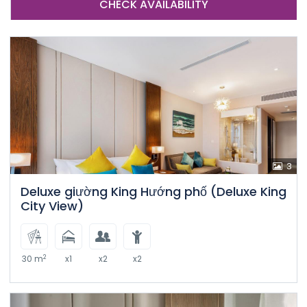
CHECK AVAILABILITY
3
Deluxe giường King Hướng phố (Deluxe King
City View)
2
30 m
x1
x2
x2