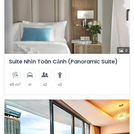
3
Suite Nhìn Toàn Cảnh (Panoramic Suite)
2
45 m
x1
x2
x2