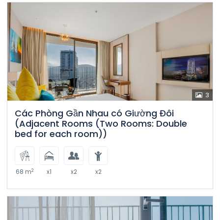
3
Các Phòng Gần Nhau có Giường Đôi
(Adjacent Rooms (Two Rooms: Double
bed for each room))
2
68 m
x1
x2
x2