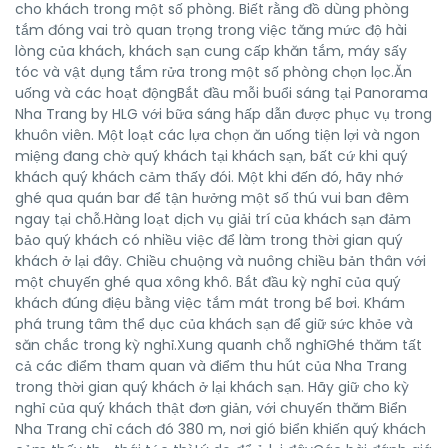
cho khách trong một số phòng. Biết rằng đồ dùng phòng
tắm đóng vai trò quan trọng trong việc tăng mức độ hài
lòng của khách, khách sạn cung cấp khăn tắm, máy sấy
tóc và vật dụng tắm rửa trong một số phòng chọn lọc.Ăn
uống và các hoạt độngBắt đầu mỗi buổi sáng tại Panorama
Nha Trang by HLG với bữa sáng hấp dẫn được phục vụ trong
khuôn viên. Một loạt các lựa chọn ăn uống tiện lợi và ngon
miệng đang chờ quý khách tại khách sạn, bất cứ khi quý
khách quý khách cảm thấy đói. Một khi đến đó, hãy nhớ
ghé qua quán bar để tận hưởng một số thú vui ban đêm
ngay tại chỗ.Hàng loạt dịch vụ giải trí của khách sạn đảm
bảo quý khách có nhiều việc để làm trong thời gian quý
khách ở lại đây. Chiều chuộng và nuông chiều bản thân với
một chuyến ghé qua xông khô. Bắt đầu kỳ nghỉ của quý
khách đúng điệu bằng việc tắm mát trong bể bơi. Khám
phá trung tâm thể dục của khách sạn để giữ sức khỏe và
săn chắc trong kỳ nghỉ.Xung quanh chỗ nghỉGhé thăm tất
cả các điểm tham quan và điểm thu hút của Nha Trang
trong thời gian quý khách ở lại khách sạn. Hãy giữ cho kỳ
nghỉ của quý khách thật đơn giản, với chuyến thăm Biển
Nha Trang chỉ cách đó 380 m, nơi gió biển khiến quý khách