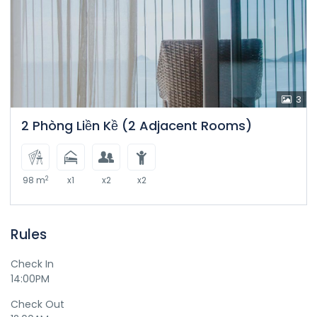
3
2 Phòng Liền Kề (2 Adjacent Rooms)
2
98 m
x1
x2
x2
Rules
Check In
14:00PM
Check Out