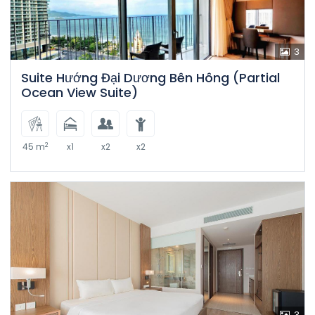
3
Suite Hướng Đại Dương Bên Hông (Partial
Ocean View Suite)
2
45 m
x1
x2
x2
3