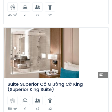
2
45 m
x1
x2
x2
3
Suite Superior Có Giường Cỡ King
(Superior King Suite)
2
50 m
x1
x2
x2