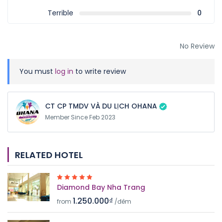
Terrible
0
No Review
You must
log in
to write review
CT CP TMDV VÀ DU LỊCH OHANA
Member Since Feb 2023
RELATED HOTEL
Diamond Bay Nha Trang
1.250.000₫
from
/đêm